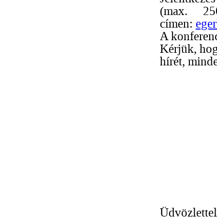
(max. 25
címen:
ege
A konferen
Kérjük, hog
hírét, mind
Üdvözlettel