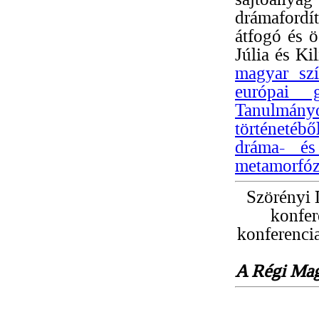
drámafordít
átfogó és ö
Júlia és Ki
magyar szí
európai g
Tanulmányo
történetébő
dráma- és 
metamorfóz
Szörényi 
konfer
konferenci
A Régi Mag