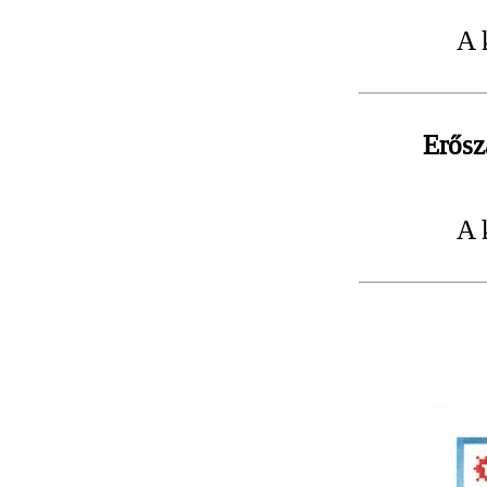
A 
Erősz
A 