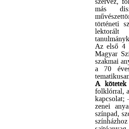
szervez, f
más disz
művészettör
történeti s
lektorál
tanulmányk
Az első 4 
Magyar Szí
szakmai any
a 70 éves
tematikusa
A kötetek 
folklórral,
kapcsolat; 
zenei anya
színpad, sz
színházhoz 
sajtóany