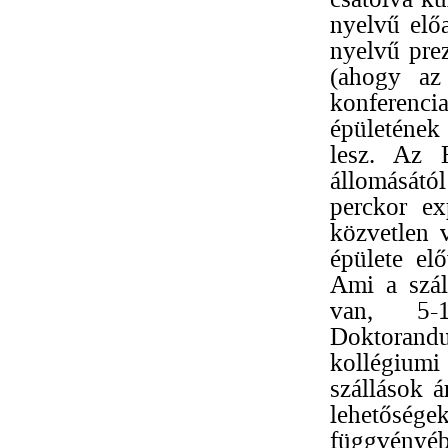
nyelvű elő
nyelvű prez
(ahogy az
konferenc
épületének
lesz. Az 
állomásátó
perckor ex
közvetlen 
épülete elő
Ami a szál
van, 5-1
Doktoran
kollégiumi
szállások á
lehetősé
függvényé