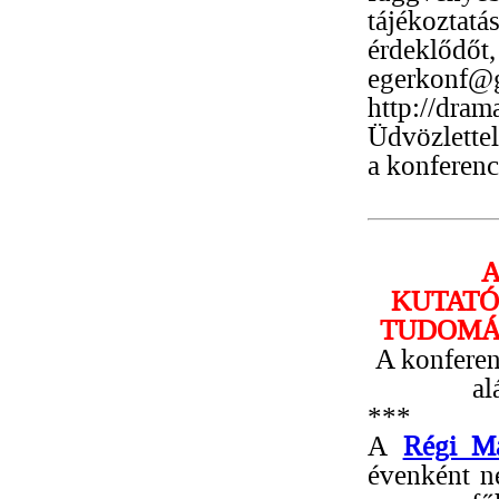
tájékoztatá
érdeklődő
egerkonf@g
http://dram
Üdvözlettel
a konferenc
A
KUTATÓ
TUDOMÁ
A konferenc
al
***
A
Régi Ma
évenként ne