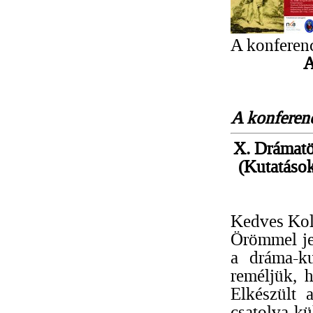
A konferenc
A
A konferen
X. Drámatö
(Kutatások
Kedves Kol
Örömmel jel
a dráma-ku
reméljük, h
Elkészült 
csatolva kü