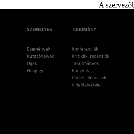
A szervezőb
SZEMÉLYES
TUDOMÁNY
Események
Konferenciák
Kutatóhelyek
Kritikák, recenziók
Díjak
Tanulmányok
Névjegy
Könyvek
Rádiós előadások
Videófelvételek