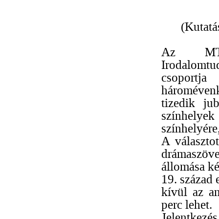
(Kutatá
Az MTA 
Irodalomtu
csoportj
háromévenk
tizedik ju
színhelye
színhelyére
A választot
drámaszöve
állomása ké
19. század 
kívül az a
perc lehet.
Jelentkezés