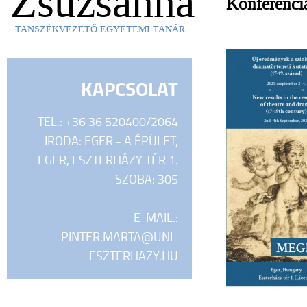
Zsuzsanna
Konferenci
TANSZÉKVEZETŐ EGYETEMI TANÁR
KAPCSOLAT
TEL.: +36 36 520400/2064
IRODA: EGER - A ÉPÜLET,
EGER, ESZTERHÁZY TÉR 1.
SZOBA: 305
E-MAIL.:
PINTER.MARTA@UNI-
ESZTERHAZY.HU