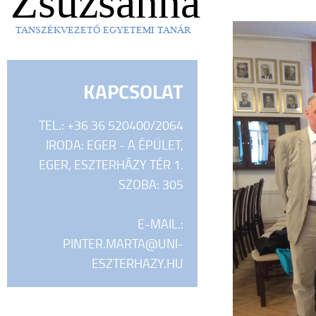
Zsuzsanna
TANSZÉKVEZETŐ EGYETEMI TANÁR
KAPCSOLAT
TEL.: +36 36 520400/2064
IRODA: EGER - A ÉPÜLET,
EGER, ESZTERHÁZY TÉR 1.
SZOBA: 305
E-MAIL.:
PINTER.MARTA@UNI-
ESZTERHAZY.HU