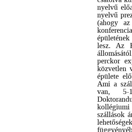
nyelvű elő
nyelvű prez
(ahogy az
konferenc
épületének
lesz. Az 
állomásátó
perckor ex
közvetlen 
épülete elő
Ami a szál
van, 5-1
Doktoran
kollégiumi
szállások á
lehetősé
függvényé