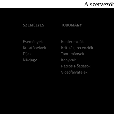
A szervezőb
SZEMÉLYES
TUDOMÁNY
Események
Konferenciák
Kutatóhelyek
Kritikák, recenziók
Díjak
Tanulmányok
Névjegy
Könyvek
Rádiós előadások
Videófelvételek