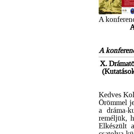
A konferenc
A
A konferen
X. Drámatö
(Kutatások
Kedves Kol
Örömmel jel
a dráma-ku
reméljük, h
Elkészült 
csatolva kü