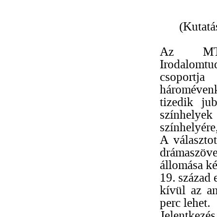
(Kutatá
Az MTA 
Irodalomtu
csoportj
háromévenk
tizedik ju
színhelye
színhelyére
A választot
drámaszöve
állomása ké
19. század 
kívül az a
perc lehet.
Jelentkezés