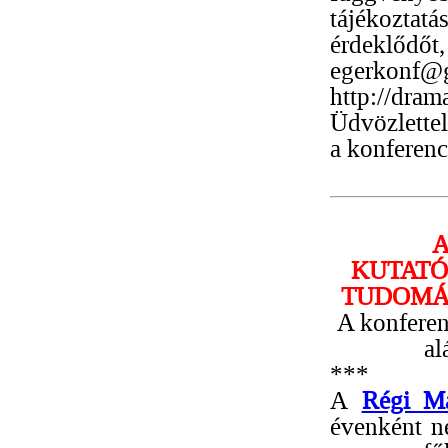
tájékoztatá
érdeklődő
egerkonf@g
http://dram
Üdvözlettel
a konferenc
A
KUTATÓ
TUDOMÁ
A konferenc
al
***
A
Régi Ma
évenként ne