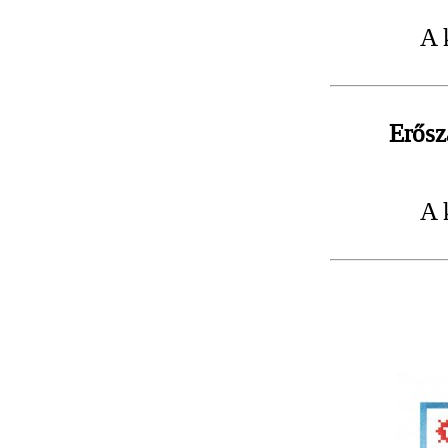
A 
Erősz
A 