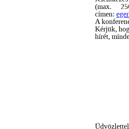
(max. 25
címen:
ege
A konferen
Kérjük, hog
hírét, mind
Üdvözlettel