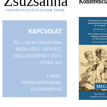
Zsuzsanna
Konferenci
TANSZÉKVEZETŐ EGYETEMI TANÁR
KAPCSOLAT
TEL.: +36 36 520400/2064
IRODA: EGER - A ÉPÜLET,
EGER, ESZTERHÁZY TÉR 1.
SZOBA: 305
E-MAIL.:
PINTER.MARTA@UNI-
ESZTERHAZY.HU