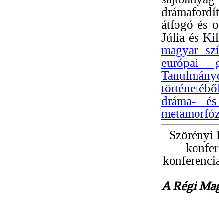
drámafordít
átfogó és ö
Júlia és Ki
magyar szí
európai g
Tanulmányo
történetébő
dráma- és 
metamorfóz
Szörényi 
konfer
konferenci
A Régi Mag