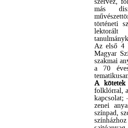
szervez, f
más disz
művészettör
történeti s
lektorál
tanulmányk
Az első 4 
Magyar Szí
szakmai any
a 70 éves
tematikusa
A kötetek 
folklórral,
kapcsolat; 
zenei anya
színpad, sz
színházhoz 
sajtóany